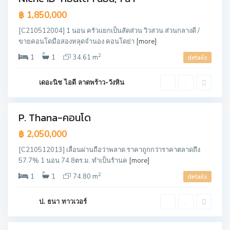
฿ 1,850,000
[C210512004] 1 นอน ครัวแยกเป็นสัดส่วน วิวสวน ส่วนกลางดี /
ขายคอนโดมือสองหลุดจำนอง คอนโดย่า
[more]
วั
ง
ท
2
1
1
34.61 m
details
อ
ง
ห
ล
เดอะนิช ไอดี ลาดพร้าว-วังหิน
า
ง
P. Thana-คอนโด
ขาย
฿ 2,050,000
[C210512013] เลื่อนผ่านถือว่าพลาด ราคาถูกกว่าราคาตลาดถึง
57.7% 1 นอน 74.8ตร.ม. ทำเป็นร้านค
[more]
2
1
1
74.80 m
details
บึ
ง
ป. ธนา ทาวเวอร์
กุ่
ม