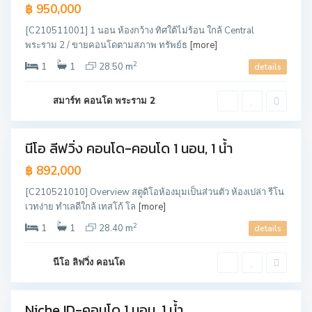
Deal
฿ 950,000
!!
[C210511001] 1 นอน ห้องกว้าง ทิศใต้ไม่ร้อน ใกล้ Central
พระราม 2 / ขายคอนโดตามสภาพ ทรัพย์ธ
[more]
2
1
1
28.50 m
details
ศ
รี
ร
า
สมาร์ท คอนโด พระราม 2
ช
า
นีโอ ลีฟวิ่ง คอนโด-คอนโด 1 นอน, 1 น้ำ
ขาย
฿ 892,000
[C210521010] Overview สตูดิโอห้องมุมเป็นส่วนตัว ห้องเปล่า รีโน
เวทง่าย ทำเลดีใกล้ เทสโก้ โล
[more]
ล
2
1
1
28.40 m
details
า
ด
พ
ร้
นีโอ ลิฟวิ่ง คอนโด
า
ว
Niche ID-คอนโด 1 นอน, 1 น้ำ
ขาย