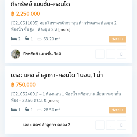
กีรทรัพย์ แมนชั่น-คอนโด
ขาย
฿ 2,250,000
[C210511005] คอนโดราคาต่ำกว่าทุน ต่ำกว่าตลาด ห้องมุม 2
ห้องน้ำ ชั้นสูง – ห้องมุม 2 ห
[more]
2
2
1
63.20 m
details
ลำ
ลู
ก
กีรทรัพย์ แมนชั่น วิลล์
ก
า
เดอะ แคช ลำลูกกา-คอนโด 1 นอน, 1 น้ำ
ขาย
฿ 750,000
[C210524001] – 1 ห้องนอน 1 ห้องน้ำ พร้อมบานเลื่อนกระจกกั้น
ห้อง – 28.56 ตร.ม. &
[more]
ล
2
1
1
28.56 m
details
า
ด
พ
ร้
เดอะ แคช ลำลูกกา คลอง 2
า
ว