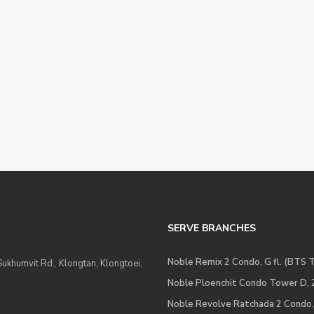
SERVE BRANCHES
Noble Remix 2 Condo, G fl. (BTS T
khumvit Rd., Klongtan, Klongtoei,
Noble Ploenchit Condo Tower D, 2 
Noble Revolve Ratchada 2 Condo, G