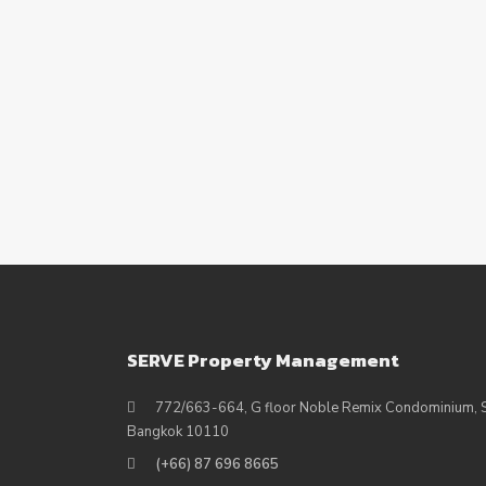
SERVE Property Management
772/663-664, G floor Noble Remix Condominium, Su
Bangkok 10110
(+66) 87 696 8665