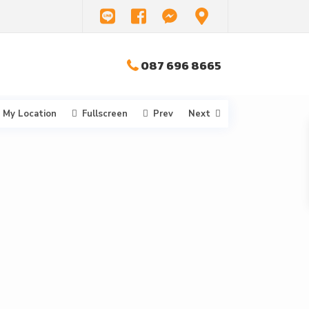
087 696 8665
My Location
Fullscreen
Prev
Next