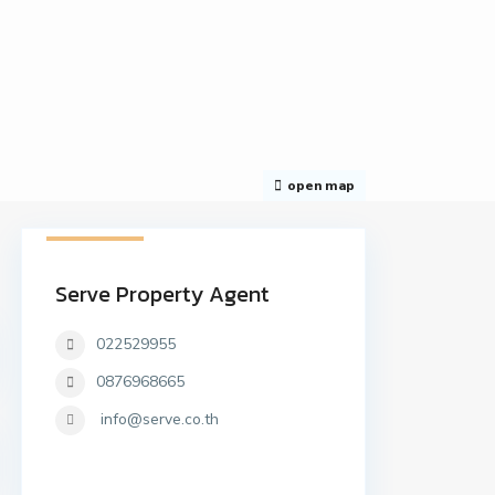
open map
41 listings
Serve Property Agent
022529955
0876968665
info@serve.co.th