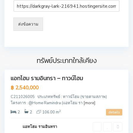
คั
ส่งข้อความ
น
น
า
ย
า
ทรัพย์ประเภทใกล้เคียง
ว
แอทโฮม รามอินทรา – ทาวน์โฮม
ขาย
฿ 2,540,000
C211026005 ประเภททรัพย์ : ทาวน์โฮม (ขายตามสภาพ)
โครงการ : @Home Ramindra (แอทโฮม รา
[more]
2
2
2
106.00 m
details
แอทโฮม รามอินทรา