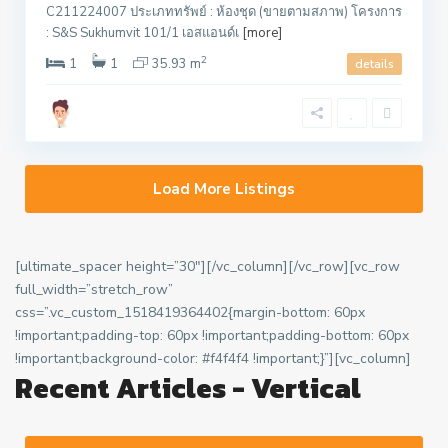
C211224007 ประเภททรัพย์ : ห้องชุด (ขายตามสภาพ) โครงการ
: S&S Sukhumvit 101/1 เอสแอนด์เ
[more]
2
1
1
35.93 m
details
Load More Listings
[ultimate_spacer height=”30″][/vc_column][/vc_row][vc_row
full_width=”stretch_row”
css=”.vc_custom_1518419364402{margin-bottom: 60px
!important;padding-top: 60px !important;padding-bottom: 60px
!important;background-color: #f4f4f4 !important;}”][vc_column]
Recent Articles - Vertical