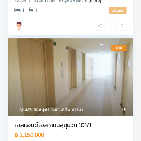
โครงการ : บ้านแก้ววิลล่า จรัญสนิทวงศ์ 35
[more]
4
4
details
ขาย
อุดมสุข อ่อนนุช บางนา แบริ่ง
,
บางนา
5
เอสแอนด์เอส ถนนสุขุมวิท 101/1
฿ 2,150,000