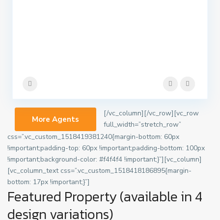
[/vc_column][/vc_row][vc_row
More Agents
full_width=”stretch_row”
css=”.vc_custom_1518419381240{margin-bottom: 60px
!important;padding-top: 60px !important;padding-bottom: 100px
!important;background-color: #f4f4f4 !important;}”][vc_column]
[vc_column_text css=”.vc_custom_1518418186895{margin-
bottom: 17px !important;}”]
Featured Property (available in 4
design variations)