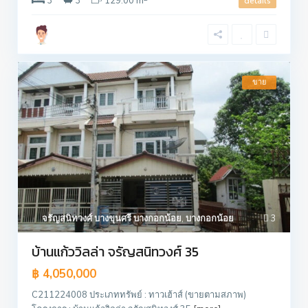
3
3
129.00 m
details
ขาย
จรัญสนิทวงศ์ บางขุนศรี บางกอกน้อย
,
บางกอกน้อย
3
บ้านแก้ววิลล่า จรัญสนิทวงศ์ 35
฿ 4,050,000
C211224008 ประเภททรัพย์ : ทาวเฮ้าส์ (ขายตามสภาพ)